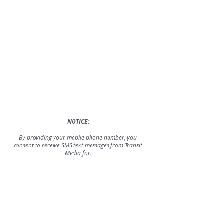
NOTICE:
By providing your mobile phone number,
you
consent to receive SMS text messages from Transit
Media for:
Service updates related to your advertising
campaign
Appointment reminders or confirmations
Important notices about your account or services
Message Frequency: Varies based on your activity
and account status